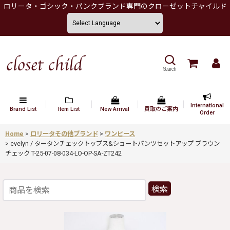
ロリータ・ゴシック・パンクブランド専門のクローゼットチャイルド
Search
International
Brand List
Item List
New Arrival
買取のご案内
Order
Home
>
ロリータその他ブランド
>
ワンピース
>
evelyn / タータンチェックトップス&ショートパンツセットアップ ブラウン
チェック T-25-07-08-034-LO-OP-SA-ZT242
検索