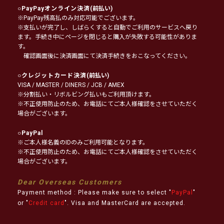
○
PayPayオンライン決済
(前払い)
※PayPay残高払のみ対応可能でございます。
※支払いが完了し、しばらくすると自動でご利用のサービスへ戻り
ます。手続き中にページを閉じると購入が失敗する可能性がありま
す。
確認画面後に決済画面にて決済手続きをおこなってください。
○
クレジットカード決済
(前払い)
VISA / MASTER / DINERS / JCB / AMEX
※分割払い・リボルビング払いもご利用頂けます。
※不正使用防止のため、お電話にてご本人様確認をさせていただく
場合がございます。
○
PayPal
※ご本人様名義のIDのみご利用可能となります。
※不正使用防止のため、お電話にてご本人様確認をさせていただく
場合がございます。
Dear Overseas Customers
Payment method : Please make sure to select "
PayPal
"
or "
Credit card
". Visa and MasterCard are accepted.