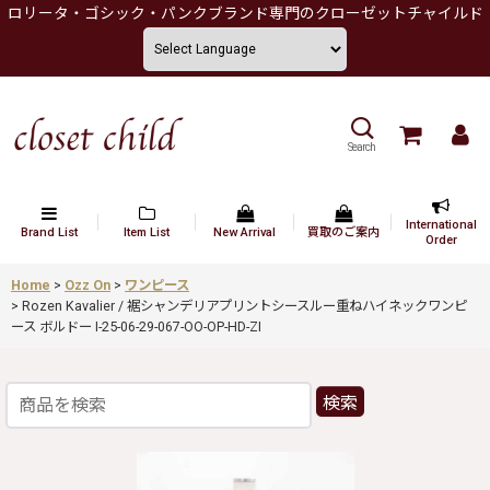
ロリータ・ゴシック・パンクブランド専門のクローゼットチャイルド
Search
International
Brand List
Item List
New Arrival
買取のご案内
Order
Home
>
Ozz On
>
ワンピース
>
Rozen Kavalier / 裾シャンデリアプリントシースルー重ねハイネックワンピ
ース ボルドー I-25-06-29-067-OO-OP-HD-ZI
検索