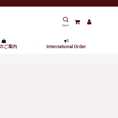
Search
のご案内
International Order