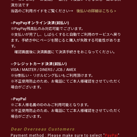
済方法です
当店のご利用ガイドをご覧ください→
後払いの詳細はこちら >
○
PayPayオンライン決済
(前払い)
※PayPay残高払のみ対応可能でございます。
※支払いが完了し、しばらくすると自動でご利用のサービスへ戻り
ます。手続き中にページを閉じると購入が失敗する可能性がありま
す。
確認画面後に決済画面にて決済手続きをおこなってください。
○
クレジットカード決済
(前払い)
VISA / MASTER / DINERS / JCB / AMEX
※分割払い・リボルビング払いもご利用頂けます。
※不正使用防止のため、お電話にてご本人様確認をさせていただく
場合がございます。
○
PayPal
※ご本人様名義のIDのみご利用可能となります。
※不正使用防止のため、お電話にてご本人様確認をさせていただく
場合がございます。
Dear Overseas Customers
Payment method : Please make sure to select "
PayPal
"