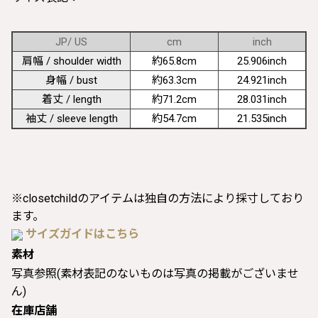
JP/ US
cm
inch
肩幅 / shoulder width
約65.8cm
25.906inch
身幅 / bust
約63.3cm
24.921inch
着丈 / length
約71.2cm
28.031inch
袖丈 / sleeve length
約54.7cm
21.535inch
※closetchildのアイテムは独自の方法により採寸しており
ます。
サイズガイドはこちら
素材
写真参照(素材表記のないものは写真の掲載がございませ
ん)
在庫店舗