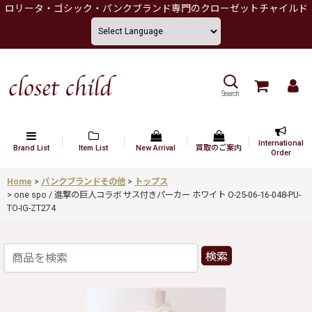
ロリータ・ゴシック・パンクブランド専門のクローゼットチャイルド
Search
International
Brand List
Item List
New Arrival
買取のご案内
Order
Home
>
パンクブランドその他
>
トップス
>
one spo / 進撃の巨人コラボ サス付きパーカー ホワイト O-25-06-16-048-PU-
TO-IG-ZT274
検索