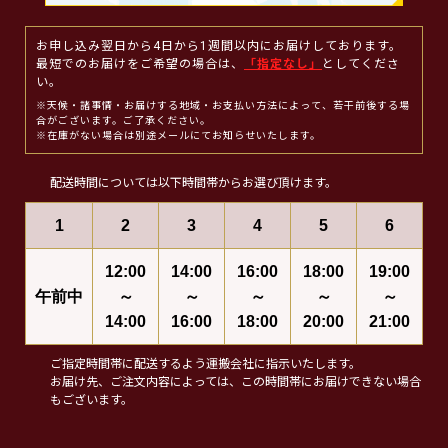
お申し込み翌日から4日から1週間以内にお届けしております。
最短でのお届けをご希望の場合は、
「指定なし」
としてくださ
い。
※天候・諸事情・お届けする地域・お支払い方法によって、若干前後する場
合がございます。ご了承ください。
※在庫がない場合は別途メールにてお知らせいたします。
配送時間については以下時間帯からお選び頂けます。
1
2
3
4
5
6
12:00
14:00
16:00
18:00
19:00
午前中
～
～
～
～
～
14:00
16:00
18:00
20:00
21:00
ご指定時間帯に配送するよう運搬会社に指示いたします。
お届け先、ご注文内容によっては、この時間帯にお届けできない場合
もございます。