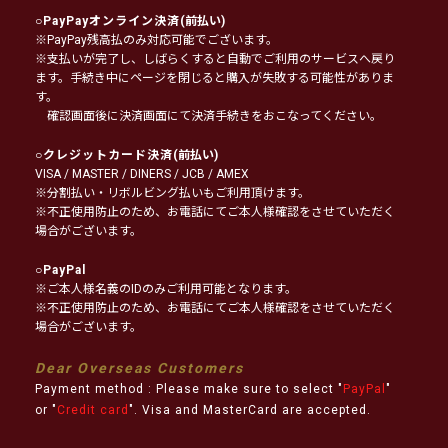
○
PayPayオンライン決済
(前払い)
※PayPay残高払のみ対応可能でございます。
※支払いが完了し、しばらくすると自動でご利用のサービスへ戻り
ます。手続き中にページを閉じると購入が失敗する可能性がありま
す。
確認画面後に決済画面にて決済手続きをおこなってください。
○
クレジットカード決済
(前払い)
VISA / MASTER / DINERS / JCB / AMEX
※分割払い・リボルビング払いもご利用頂けます。
※不正使用防止のため、お電話にてご本人様確認をさせていただく
場合がございます。
○
PayPal
※ご本人様名義のIDのみご利用可能となります。
※不正使用防止のため、お電話にてご本人様確認をさせていただく
場合がございます。
Dear Overseas Customers
Payment method : Please make sure to select "
PayPal
"
or "
Credit card
". Visa and MasterCard are accepted.