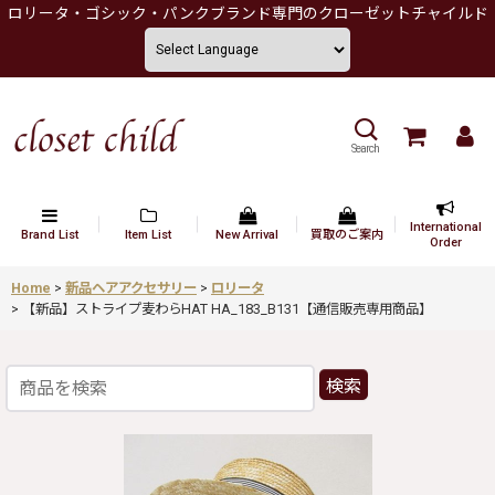
ロリータ・ゴシック・パンクブランド専門のクローゼットチャイルド
Search
International
Brand List
Item List
New Arrival
買取のご案内
Order
Home
>
新品ヘアアクセサリー
>
ロリータ
>
【新品】ストライプ麦わらHAT HA_183_B131【通信販売専用商品】
検索