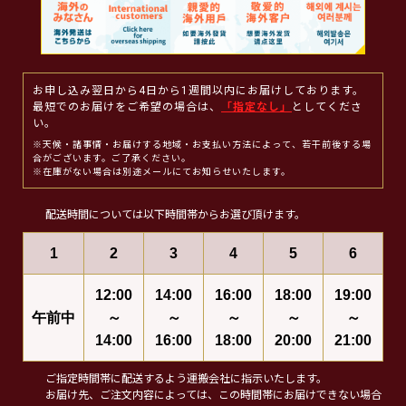
お申し込み翌日から4日から1週間以内にお届けしております。
最短でのお届けをご希望の場合は、
「指定なし」
としてくださ
い。
※天候・諸事情・お届けする地域・お支払い方法によって、若干前後する場
合がございます。ご了承ください。
※在庫がない場合は別途メールにてお知らせいたします。
配送時間については以下時間帯からお選び頂けます。
1
2
3
4
5
6
12:00
14:00
16:00
18:00
19:00
午前中
～
～
～
～
～
14:00
16:00
18:00
20:00
21:00
ご指定時間帯に配送するよう運搬会社に指示いたします。
お届け先、ご注文内容によっては、この時間帯にお届けできない場合