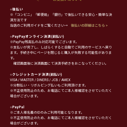
○
後払い
※「コンビニ」「郵便局」「銀行」で後払いできる安心・簡単な決
済方法です
当店のご利用ガイドをご覧ください→
後払いの詳細はこちら >
○
PayPayオンライン決済
(前払い)
※PayPay残高払のみ対応可能でございます。
※支払いが完了し、しばらくすると自動でご利用のサービスへ戻り
ます。手続き中にページを閉じると購入が失敗する可能性がありま
す。
確認画面後に決済画面にて決済手続きをおこなってください。
○
クレジットカード決済
(前払い)
VISA / MASTER / DINERS / JCB / AMEX
※分割払い・リボルビング払いもご利用頂けます。
※不正使用防止のため、お電話にてご本人様確認をさせていただく
場合がございます。
○
PayPal
※ご本人様名義のIDのみご利用可能となります。
※不正使用防止のため、お電話にてご本人様確認をさせていただく
場合がございます。