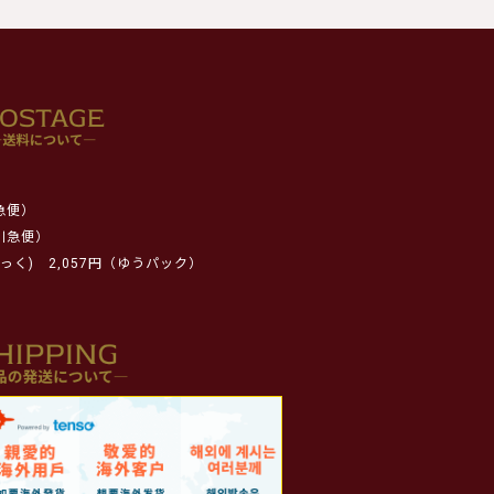
急便）
川急便）
っく)
2,057円（ゆうパック）