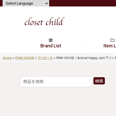
Brand List
Item L
Home
>
PINK HOUSE
>
ワンピース
>
PINK HOUSE / Animal Happy Jamプリン
検索