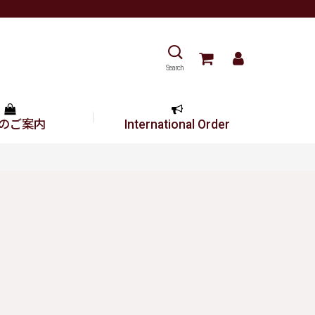
Search
のご案内
International Order