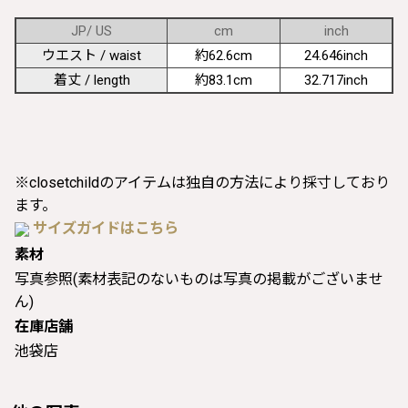
JP/ US
cm
inch
ウエスト / waist
約62.6cm
24.646inch
着丈 / length
約83.1cm
32.717inch
※closetchildのアイテムは独自の方法により採寸しており
ます。
サイズガイドはこちら
素材
写真参照(素材表記のないものは写真の掲載がございませ
ん)
在庫店舗
池袋店