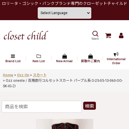
ロリータ・ゴシック・パンクブランド専門のクローゼットチャイルド
Search
International
Brand List
Item List
New Arrival
買取のご案内
Order
Home
>
Ozz On
>
スカート
>
Ozz oneste / 百鬼夜行コルセットスカート パープル系 O-25-05-13-060-OO-
SK-IG-ZI
検索