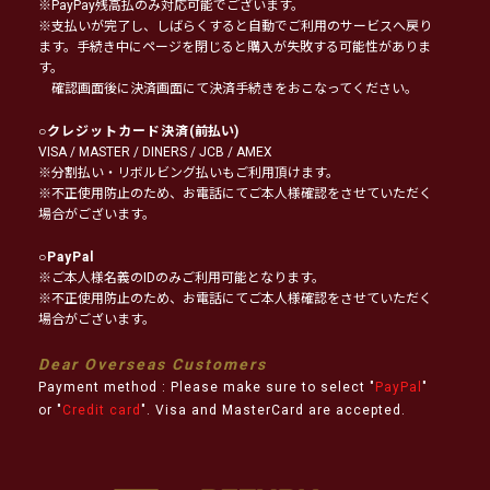
※PayPay残高払のみ対応可能でございます。
※支払いが完了し、しばらくすると自動でご利用のサービスへ戻り
ます。手続き中にページを閉じると購入が失敗する可能性がありま
す。
確認画面後に決済画面にて決済手続きをおこなってください。
○
クレジットカード決済
(前払い)
VISA / MASTER / DINERS / JCB / AMEX
※分割払い・リボルビング払いもご利用頂けます。
※不正使用防止のため、お電話にてご本人様確認をさせていただく
場合がございます。
○
PayPal
※ご本人様名義のIDのみご利用可能となります。
※不正使用防止のため、お電話にてご本人様確認をさせていただく
場合がございます。
Dear Overseas Customers
Payment method : Please make sure to select "
PayPal
"
or "
Credit card
". Visa and MasterCard are accepted.