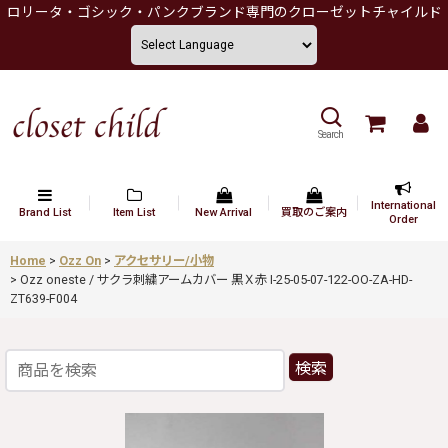
ロリータ・ゴシック・パンクブランド専門のクローゼットチャイルド
Search
International
Brand List
Item List
New Arrival
買取のご案内
Order
Home
>
Ozz On
>
アクセサリー/小物
>
Ozz oneste / サクラ刺繍アームカバー 黒Ｘ赤 I-25-05-07-122-OO-ZA-HD-
ZT639-F004
検索