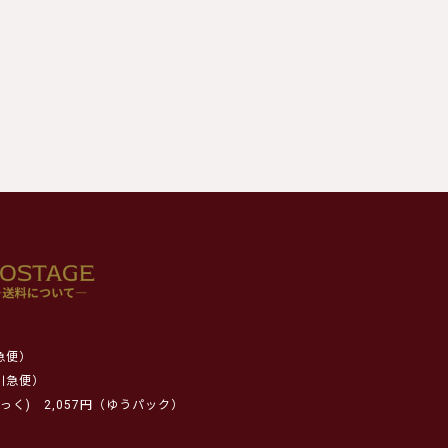
急便）
川急便）
っく)
2,057円（ゆうパック）