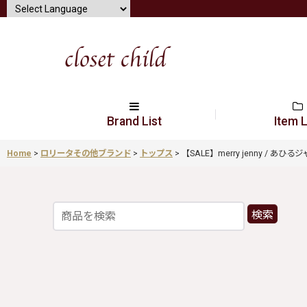
Brand List
Item L
Home
>
ロリータその他ブランド
>
トップス
>
【SALE】merry jenny / あひるジ
検索