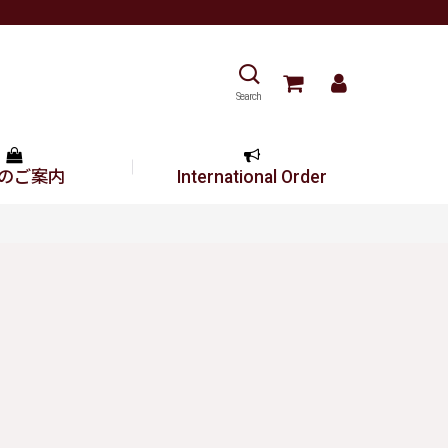
Search
のご案内
International Order