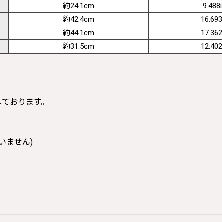
約24.1cm
9.488
約42.4cm
16.693
約44.1cm
17.362
約31.5cm
12.402
寸しております。
いません)