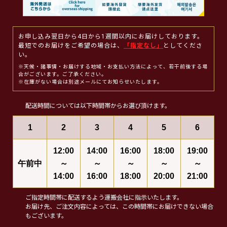
お申し込み翌日から4日から1週間以内にお届けしております。
最短でのお届けをご希望の場合は、
「指定なし」
としてくださ
い。
※天候・諸事情・お届けする地域・お支払い方法によって、若干前後する場
合がございます。ご了承ください。
※在庫がない場合は別途メールにてお知らせいたします。
配送時間については以下時間帯からお選び頂けます。
1
2
3
4
5
6
12:00
14:00
16:00
18:00
19:00
午前中
～
～
～
～
～
14:00
16:00
18:00
20:00
21:00
ご指定時間帯に配送するよう運搬会社に指示いたします。
お届け先、ご注文内容によっては、この時間帯にお届けできない場合
もございます。