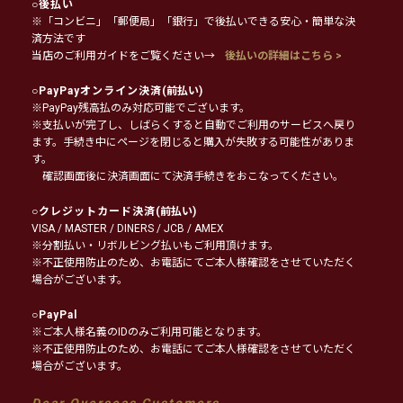
○
後払い
※「コンビニ」「郵便局」「銀行」で後払いできる安心・簡単な決
済方法です
当店のご利用ガイドをご覧ください→
後払いの詳細はこちら >
○
PayPayオンライン決済
(前払い)
※PayPay残高払のみ対応可能でございます。
※支払いが完了し、しばらくすると自動でご利用のサービスへ戻り
ます。手続き中にページを閉じると購入が失敗する可能性がありま
す。
確認画面後に決済画面にて決済手続きをおこなってください。
○
クレジットカード決済
(前払い)
VISA / MASTER / DINERS / JCB / AMEX
※分割払い・リボルビング払いもご利用頂けます。
※不正使用防止のため、お電話にてご本人様確認をさせていただく
場合がございます。
○
PayPal
※ご本人様名義のIDのみご利用可能となります。
※不正使用防止のため、お電話にてご本人様確認をさせていただく
場合がございます。
Dear Overseas Customers