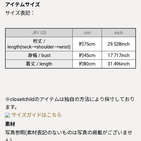
アイテムサイズ
サイズ表記：
JP/ US
cm
inch
裄丈 /
約75cm
29.528inch
length(neck→shoulder→wrist)
身幅 / bust
約45cm
17.717inch
着丈 / length
約80cm
31.496inch
※closetchildのアイテムは独自の方法により採寸しており
ます。
サイズガイドはこちら
素材
写真参照(素材表記のないものは写真の掲載がございませ
ん)