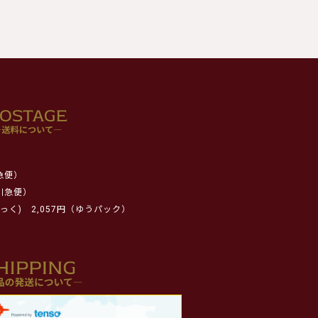
急便）
川急便）
っく)
2,057円（ゆうパック）