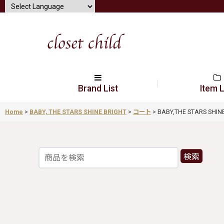
Brand List
Item L
Home
>
BABY, THE STARS SHINE BRIGHT
>
コート
>
BABY,THE STARS SH
検索