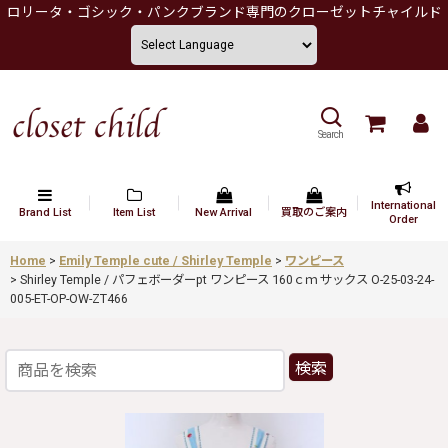
ロリータ・ゴシック・パンクブランド専門のクローゼットチャイルド
Search
International
Brand List
Item List
New Arrival
買取のご案内
Order
Home
>
Emily Temple cute / Shirley Temple
>
ワンピース
>
Shirley Temple / パフェボーダーpt ワンピース 160ｃｍ サックス O-25-03-24-
005-ET-OP-OW-ZT466
検索