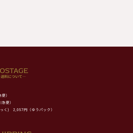
急便）
川急便）
っく)
2,057円（ゆうパック）