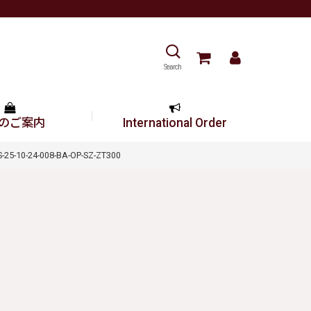
Search
のご案内
International Order
10-24-008-BA-OP-SZ-ZT300