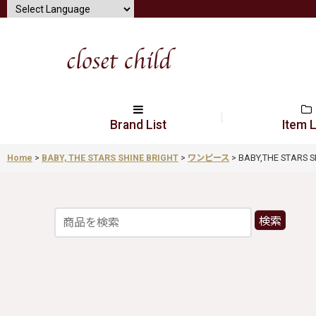
Brand List
Item L
Home
>
BABY, THE STARS SHINE BRIGHT
>
ワンピース
>
BABY,THE STARS
検索