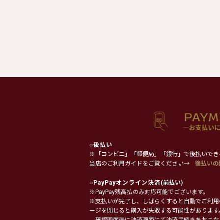
○
後払い
※「コンビニ」「郵便局」「銀行」で後払いでき
当店のご利用ガイドをご覧ください→
後払いの
○
PayPayオンライン決済
(前払い)
※PayPay残高払のみ対応可能でございます。
※支払いが完了し、しばらくすると自動でご利用
ージを閉じると購入が失敗する可能性があります
確認画面後に決済画面にて決済手続きをおこな