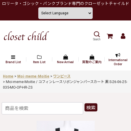
ロリータ・ゴシック・パンクブランド専門のクローゼットチャイルド
Search
International
Brand List
Item List
New Arrival
買取のご案内
Order
Home
>
Moi-meme-Moitie
>
ワンピース
>
Moi-meme-Moitie / コフィンレースリボンジャンパースカート 黒 S-26-06-25-
035-MO-OP-HR-ZS
検索