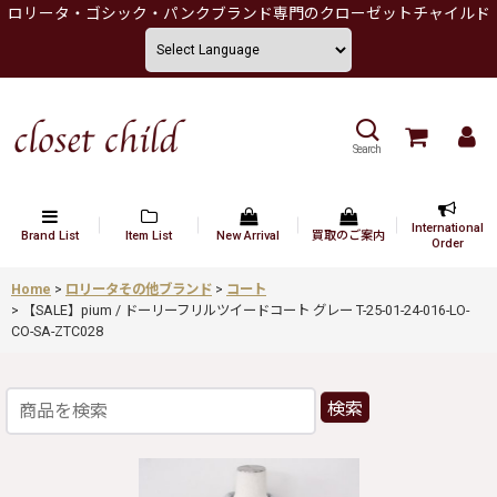
ロリータ・ゴシック・パンクブランド専門のクローゼットチャイルド
Search
International
Brand List
Item List
New Arrival
買取のご案内
Order
Home
>
ロリータその他ブランド
>
コート
>
【SALE】pium / ドーリーフリルツイードコート グレー T-25-01-24-016-LO-
CO-SA-ZTC028
検索