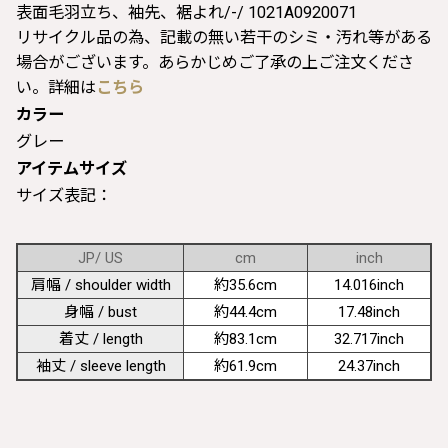
表面毛羽立ち、袖先、裾よれ/-/ 1021A0920071
リサイクル品の為、記載の無い若干のシミ・汚れ等がある
場合がございます。あらかじめご了承の上ご注文くださ
い。詳細は
こちら
カラー
グレー
アイテムサイズ
サイズ表記：
JP/ US
cm
inch
肩幅 / shoulder width
約35.6cm
14.016inch
身幅 / bust
約44.4cm
17.48inch
着丈 / length
約83.1cm
32.717inch
袖丈 / sleeve length
約61.9cm
24.37inch