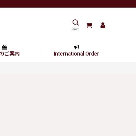
Search
のご案内
International Order