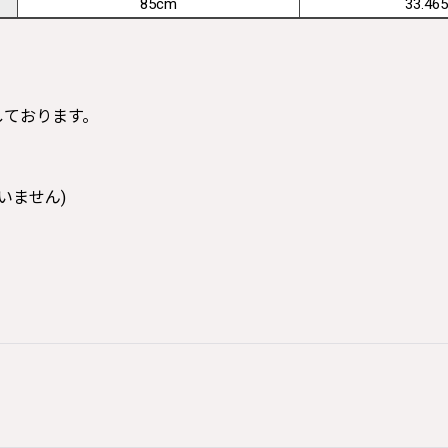
85cm
33.465
寸しております。
いません)