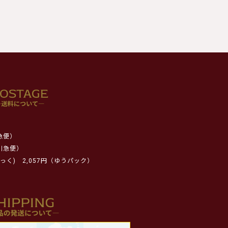
急便）
川急便）
っく)
2,057円（ゆうパック）