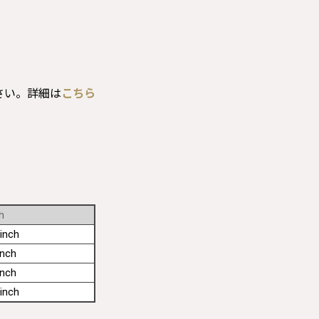
さい。詳細は
こちら
h
inch
inch
inch
inch