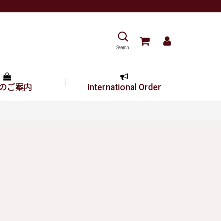
Search
のご案内
International Order