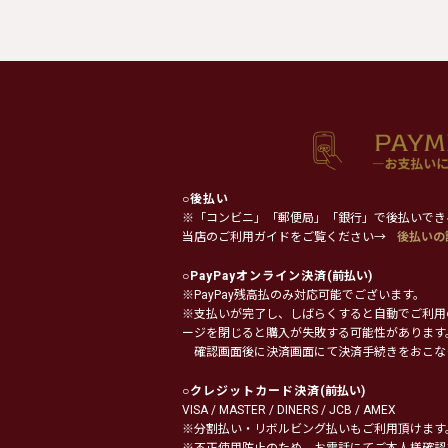
○
後払い
※「コンビニ」「郵便局」「銀行」で後払いでき
当店のご利用ガイドをご覧ください→
後払いの
○
PayPayオンライン決済
(前払い)
※PayPay残高払のみ対応可能でございます。
※支払いが完了し、しばらくすると自動でご利用
ージを閉じると購入が失敗する可能性があります
確認画面後に決済画面にて決済手続きをおこな
○
クレジットカード決済
(前払い)
VISA / MASTER / DINERS / JCB / AMEX
※分割払い・リボルビング払いもご利用頂けます
※不正使用防止のため、お電話にてご本人様確認