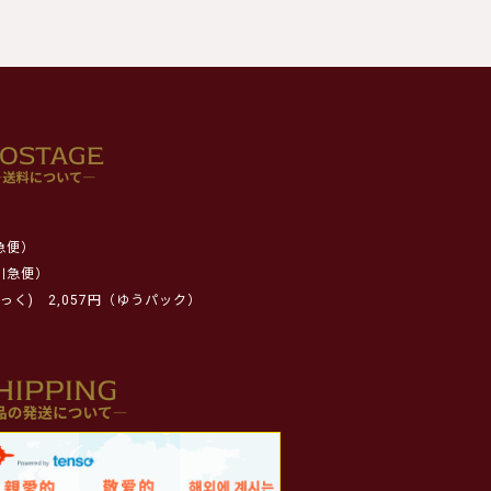
急便）
川急便）
っく)
2,057円（ゆうパック）