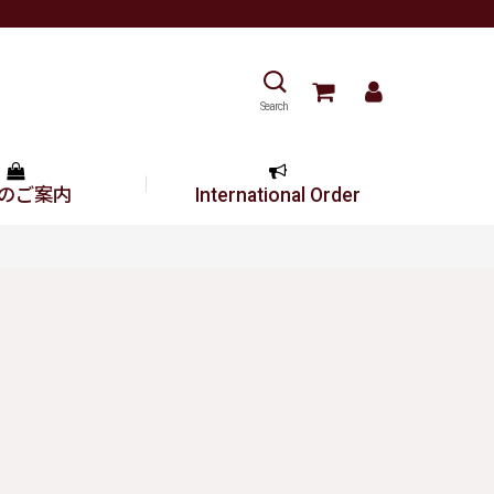
Search
のご案内
International Order