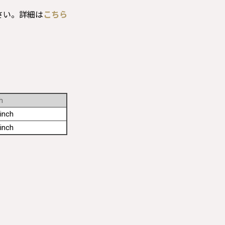
さい。詳細は
こちら
h
inch
inch