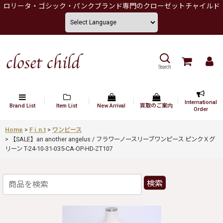
ロリータ・ゴシック・パンクブランド専門のクローゼットチャイルド
Search
International
Brand List
Item List
New Arrival
買取のご案内
Order
Home
>
F i.n.t
>
ワンピース
>
【SALE】an another angelus / フラワーノースリーブワンピース ピンクＸグ
リーン T-24-10-31-035-CA-OP-HD-ZT107
検索