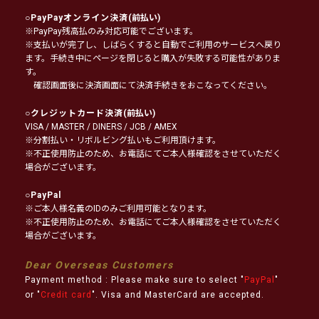
○
PayPayオンライン決済
(前払い)
※PayPay残高払のみ対応可能でございます。
※支払いが完了し、しばらくすると自動でご利用のサービスへ戻り
ます。手続き中にページを閉じると購入が失敗する可能性がありま
す。
確認画面後に決済画面にて決済手続きをおこなってください。
○
クレジットカード決済
(前払い)
VISA / MASTER / DINERS / JCB / AMEX
※分割払い・リボルビング払いもご利用頂けます。
※不正使用防止のため、お電話にてご本人様確認をさせていただく
場合がございます。
○
PayPal
※ご本人様名義のIDのみご利用可能となります。
※不正使用防止のため、お電話にてご本人様確認をさせていただく
場合がございます。
Dear Overseas Customers
Payment method : Please make sure to select "
PayPal
"
or "
Credit card
". Visa and MasterCard are accepted.