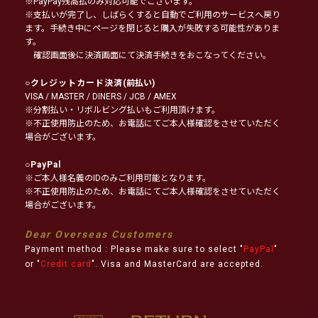
※PayPay残高払のみ対応可能でございます。
※支払いが完了し、しばらくすると自動でご利用のサービスへ戻り
ます。手続き中にページを閉じると購入が失敗する可能性がありま
す。
確認画面後に決済画面にて決済手続きをおこなってください。
○
クレジットカード決済
(前払い)
VISA / MASTER / DINERS / JCB / AMEX
※分割払い・リボルビング払いもご利用頂けます。
※不正使用防止のため、お電話にてご本人様確認をさせていただく
場合がございます。
○
PayPal
※ご本人様名義のIDのみご利用可能となります。
※不正使用防止のため、お電話にてご本人様確認をさせていただく
場合がございます。
Dear Overseas Customers
Payment method : Please make sure to select "
PayPal
"
or "
Credit card
". Visa and MasterCard are accepted.