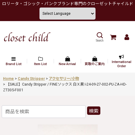
ロリータ・ゴシック・パンクブランド専門のクローゼットチャイルド
Search
International
Brand List
Item List
New Arrival
買取のご案内
Order
Home
>
Candy Stripper
>
アクセサリー/小物
>
【SALE】Candy Stripper / FINEソックス 白Ｘ黒 I-24-09-27-002-PU-ZA-HD-
ZT305-F001
検索