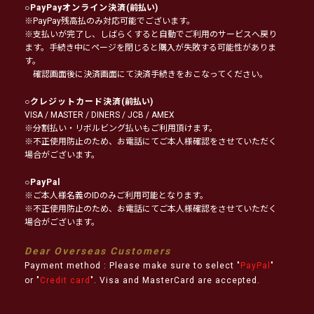
○
PayPayオンライン決済
(前払い)
※PayPay残高払のみ対応可能でございます。
※支払いが完了し、しばらくすると自動でご利用のサービスへ戻り
ます。手続き中にページを閉じると購入が失敗する可能性がありま
す。
確認画面後に決済画面にて決済手続きをおこなってください。
○
クレジットカード決済
(前払い)
VISA / MASTER / DINERS / JCB / AMEX
※分割払い・リボルビング払いもご利用頂けます。
※不正使用防止のため、お電話にてご本人様確認をさせていただく
場合がございます。
○
PayPal
※ご本人様名義のIDのみご利用可能となります。
※不正使用防止のため、お電話にてご本人様確認をさせていただく
場合がございます。
Dear Overseas Customers
Payment method : Please make sure to select "
PayPal
"
or "
Credit card
". Visa and MasterCard are accepted.