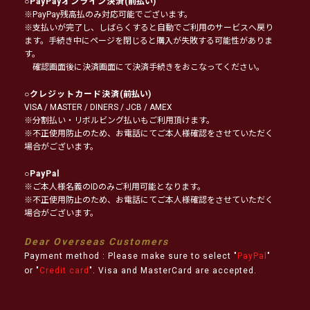
○
PayPayオンライン決済
(前払い)
※PayPay残高払のみ対応可能でございます。
※支払いが完了し、しばらくすると自動でご利用のサービスへ戻り
ます。手続き中にページを閉じると購入が失敗する可能性がありま
す。
確認画面後に決済画面にて決済手続きをおこなってください。
○
クレジットカード決済
(前払い)
VISA / MASTER / DINERS / JCB / AMEX
※分割払い・リボルビング払いもご利用頂けます。
※不正使用防止のため、お電話にてご本人様確認をさせていただく
場合がございます。
○
PayPal
※ご本人様名義のIDのみご利用可能となります。
※不正使用防止のため、お電話にてご本人様確認をさせていただく
場合がございます。
Dear Overseas Customers
Payment method : Please make sure to select "
PayPal
"
or "
Credit card
". Visa and MasterCard are accepted.