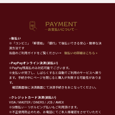
○
後払い
※「コンビニ」「郵便局」「銀行」で後払いできる安心・簡単な決
済方法です
当店のご利用ガイドをご覧ください→
後払いの詳細はこちら >
○
PayPayオンライン決済
(前払い)
※PayPay残高払のみ対応可能でございます。
※支払いが完了し、しばらくすると自動でご利用のサービスへ戻り
ます。手続き中にページを閉じると購入が失敗する可能性がありま
す。
確認画面後に決済画面にて決済手続きをおこなってください。
○
クレジットカード決済
(前払い)
VISA / MASTER / DINERS / JCB / AMEX
※分割払い・リボルビング払いもご利用頂けます。
※不正使用防止のため、お電話にてご本人様確認をさせていただく