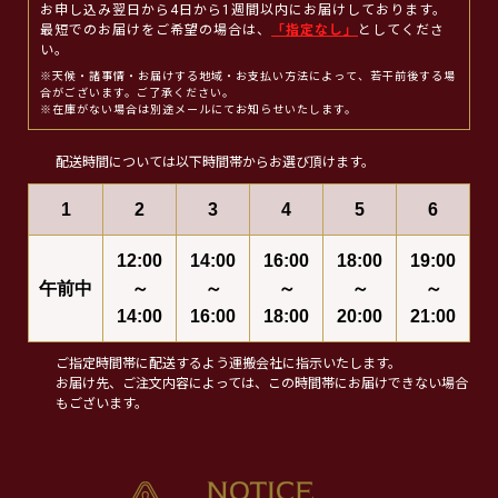
お申し込み翌日から4日から1週間以内にお届けしております。
最短でのお届けをご希望の場合は、
「指定なし」
としてくださ
い。
※天候・諸事情・お届けする地域・お支払い方法によって、若干前後する場
合がございます。ご了承ください。
※在庫がない場合は別途メールにてお知らせいたします。
配送時間については以下時間帯からお選び頂けます。
1
2
3
4
5
6
12:00
14:00
16:00
18:00
19:00
午前中
～
～
～
～
～
14:00
16:00
18:00
20:00
21:00
ご指定時間帯に配送するよう運搬会社に指示いたします。
お届け先、ご注文内容によっては、この時間帯にお届けできない場合
もございます。