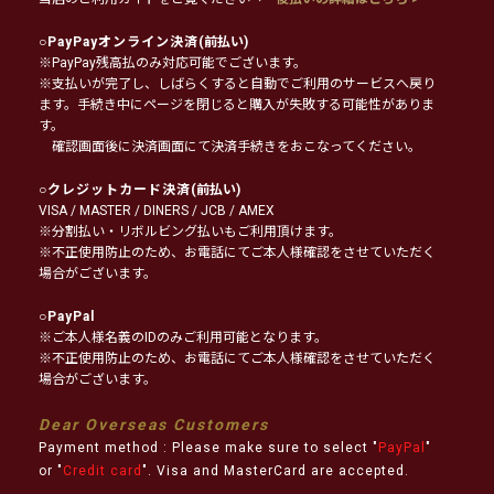
○
PayPayオンライン決済
(前払い)
※PayPay残高払のみ対応可能でございます。
※支払いが完了し、しばらくすると自動でご利用のサービスへ戻り
ます。手続き中にページを閉じると購入が失敗する可能性がありま
す。
確認画面後に決済画面にて決済手続きをおこなってください。
○
クレジットカード決済
(前払い)
VISA / MASTER / DINERS / JCB / AMEX
※分割払い・リボルビング払いもご利用頂けます。
※不正使用防止のため、お電話にてご本人様確認をさせていただく
場合がございます。
○
PayPal
※ご本人様名義のIDのみご利用可能となります。
※不正使用防止のため、お電話にてご本人様確認をさせていただく
場合がございます。
Dear Overseas Customers
Payment method : Please make sure to select "
PayPal
"
or "
Credit card
". Visa and MasterCard are accepted.