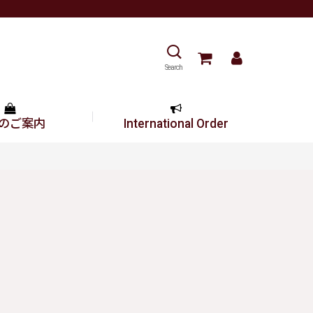
Search
のご案内
International Order