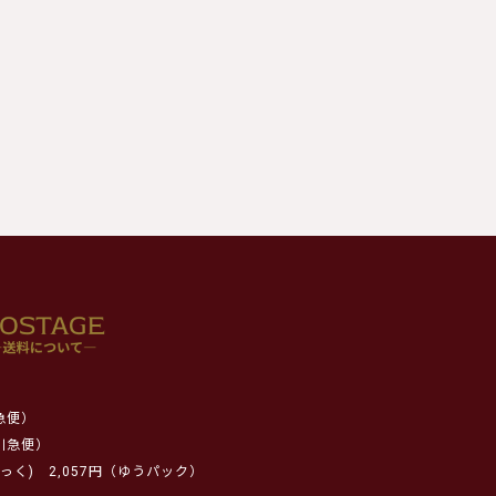
急便）
川急便）
っく)
2,057円（ゆうパック）