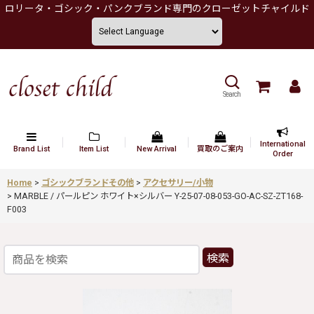
ロリータ・ゴシック・パンクブランド専門のクローゼットチャイルド
Search
International
Brand List
Item List
New Arrival
買取のご案内
Order
Home
>
ゴシックブランドその他
>
アクセサリー/小物
>
MARBLE / パールピン ホワイト×シルバー Y-25-07-08-053-GO-AC-SZ-ZT168-
F003
検索