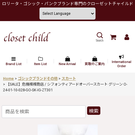
ロリータ・ゴシック・パンクブランド専門のクローゼットチャイルド
Search
International
Brand List
Item List
New Arrival
買取のご案内
Order
Home
>
ゴシックブランドその他
>
スカート
>
【SALE】危機裸裸商店 / シフォンティアードオーバースカート グリーン O-
24-01-10-028-GO-SK-IG-ZT301
検索