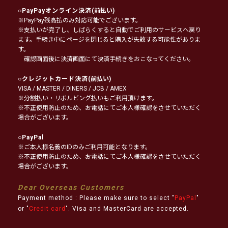
○
PayPayオンライン決済
(前払い)
※PayPay残高払のみ対応可能でございます。
※支払いが完了し、しばらくすると自動でご利用のサービスへ戻り
ます。手続き中にページを閉じると購入が失敗する可能性がありま
す。
確認画面後に決済画面にて決済手続きをおこなってください。
○
クレジットカード決済
(前払い)
VISA / MASTER / DINERS / JCB / AMEX
※分割払い・リボルビング払いもご利用頂けます。
※不正使用防止のため、お電話にてご本人様確認をさせていただく
場合がございます。
○
PayPal
※ご本人様名義のIDのみご利用可能となります。
※不正使用防止のため、お電話にてご本人様確認をさせていただく
場合がございます。
Dear Overseas Customers
Payment method : Please make sure to select "
PayPal
"
or "
Credit card
". Visa and MasterCard are accepted.