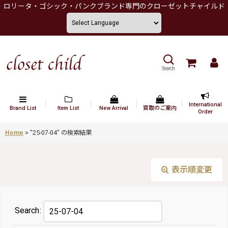
ロリータ・ゴシック・パンクブランド専門のクローゼットチャイルド
Search
International
Brand List
Item List
New Arrival
買取のご案内
Order
Home
>
"25-07-04"
の
検索結果
表示順変更
Search
: