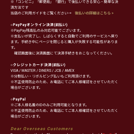
※「コンビニ」「郵便局」「銀行」で後払いできる安心・簡単な決
済方法です
当店のご利用ガイドをご覧ください→
後払いの詳細はこちら >
○
PayPayオンライン決済
(前払い)
※PayPay残高払のみ対応可能でございます。
※支払いが完了し、しばらくすると自動でご利用のサービスへ戻り
ます。手続き中にページを閉じると購入が失敗する可能性がありま
す。
確認画面後に決済画面にて決済手続きをおこなってください。
○
クレジットカード決済
(前払い)
VISA / MASTER / DINERS / JCB / AMEX
※分割払い・リボルビング払いもご利用頂けます。
※不正使用防止のため、お電話にてご本人様確認をさせていただく
場合がございます。
○
PayPal
※ご本人様名義のIDのみご利用可能となります。
※不正使用防止のため、お電話にてご本人様確認をさせていただく
場合がございます。
Dear Overseas Customers