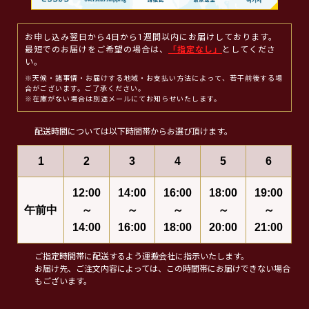
お申し込み翌日から4日から1週間以内にお届けしております。
最短でのお届けをご希望の場合は、
「指定なし」
としてくださ
い。
※天候・諸事情・お届けする地域・お支払い方法によって、若干前後する場
合がございます。ご了承ください。
※在庫がない場合は別途メールにてお知らせいたします。
配送時間については以下時間帯からお選び頂けます。
1
2
3
4
5
6
12:00
14:00
16:00
18:00
19:00
午前中
～
～
～
～
～
14:00
16:00
18:00
20:00
21:00
ご指定時間帯に配送するよう運搬会社に指示いたします。
お届け先、ご注文内容によっては、この時間帯にお届けできない場合
もございます。