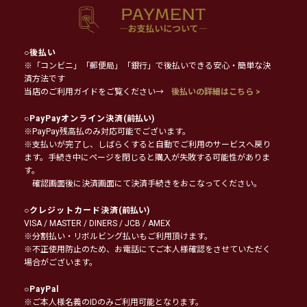
○
後払い
※「コンビニ」「郵便局」「銀行」で後払いできる安心・簡単な決
済方法です
当店のご利用ガイドをご覧ください→
後払いの詳細はこちら >
○
PayPayオンライン決済
(前払い)
※PayPay残高払のみ対応可能でございます。
※支払いが完了し、しばらくすると自動でご利用のサービスへ戻り
ます。手続き中にページを閉じると購入が失敗する可能性がありま
す。
確認画面後に決済画面にて決済手続きをおこなってください。
○
クレジットカード決済
(前払い)
VISA / MASTER / DINERS / JCB / AMEX
※分割払い・リボルビング払いもご利用頂けます。
※不正使用防止のため、お電話にてご本人様確認をさせていただく
場合がございます。
○
PayPal
※ご本人様名義のIDのみご利用可能となります。