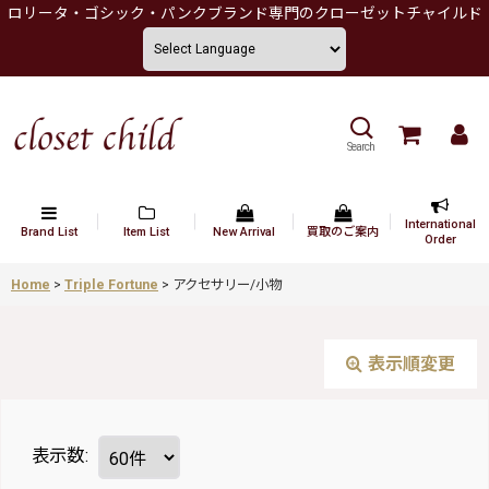
ロリータ・ゴシック・パンクブランド専門のクローゼットチャイルド
Search
International
Brand List
Item List
New Arrival
買取のご案内
Order
Home
>
Triple Fortune
>
アクセサリー/小物
表示順変更
表示数
: