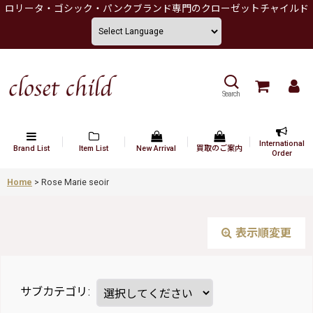
ロリータ・ゴシック・パンクブランド専門のクローゼットチャイルド
Search
International
Brand List
Item List
New Arrival
買取のご案内
Order
Home
>
Rose Marie seoir
表示順変更
サブカテゴリ
: