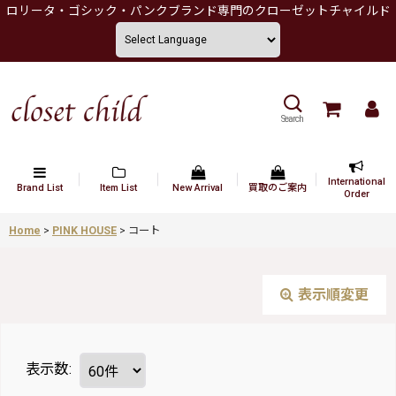
ロリータ・ゴシック・パンクブランド専門のクローゼットチャイルド
Search
International
Brand List
Item List
New Arrival
買取のご案内
Order
Home
>
PINK HOUSE
>
コート
表示順変更
表示数
: