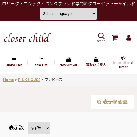
ロリータ・ゴシック・パンクブランド専門のクローゼットチャイルド
Search
International
Brand List
Item List
New Arrival
買取のご案内
Order
Home
>
PINK HOUSE
>
ワンピース
表示順変更
表示数
: