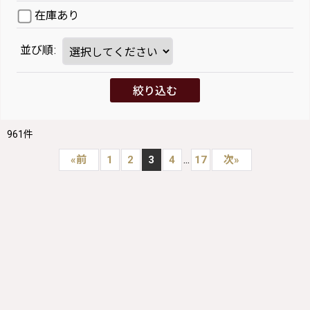
在庫あり
並び順
:
絞り込む
961
件
...
«
前
1
2
3
4
17
次
»