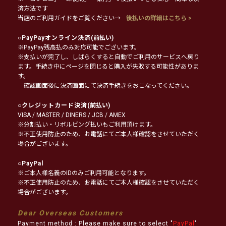
済方法です
当店のご利用ガイドをご覧ください→
後払いの詳細はこちら >
○
PayPayオンライン決済
(前払い)
※PayPay残高払のみ対応可能でございます。
※支払いが完了し、しばらくすると自動でご利用のサービスへ戻り
ます。手続き中にページを閉じると購入が失敗する可能性がありま
す。
確認画面後に決済画面にて決済手続きをおこなってください。
○
クレジットカード決済
(前払い)
VISA / MASTER / DINERS / JCB / AMEX
※分割払い・リボルビング払いもご利用頂けます。
※不正使用防止のため、お電話にてご本人様確認をさせていただく
場合がございます。
○
PayPal
※ご本人様名義のIDのみご利用可能となります。
※不正使用防止のため、お電話にてご本人様確認をさせていただく
場合がございます。
Dear Overseas Customers
Payment method : Please make sure to select "
PayPal
"