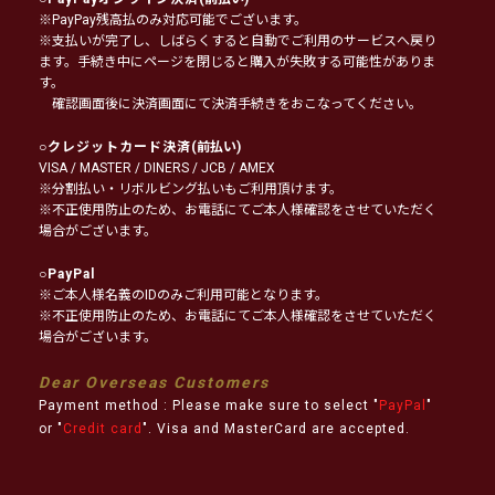
※PayPay残高払のみ対応可能でございます。
※支払いが完了し、しばらくすると自動でご利用のサービスへ戻り
ます。手続き中にページを閉じると購入が失敗する可能性がありま
す。
確認画面後に決済画面にて決済手続きをおこなってください。
○
クレジットカード決済
(前払い)
VISA / MASTER / DINERS / JCB / AMEX
※分割払い・リボルビング払いもご利用頂けます。
※不正使用防止のため、お電話にてご本人様確認をさせていただく
場合がございます。
○
PayPal
※ご本人様名義のIDのみご利用可能となります。
※不正使用防止のため、お電話にてご本人様確認をさせていただく
場合がございます。
Dear Overseas Customers
Payment method : Please make sure to select "
PayPal
"
or "
Credit card
". Visa and MasterCard are accepted.