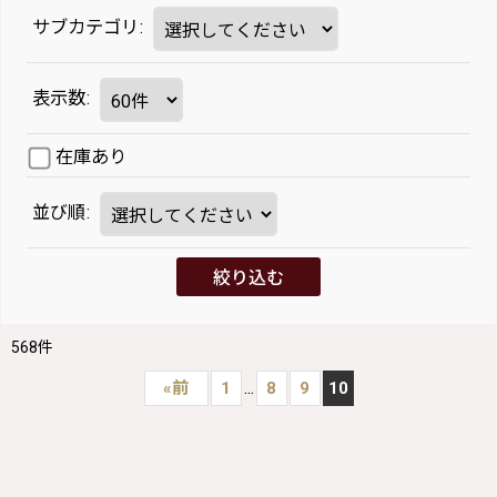
サブカテゴリ
:
表示数
:
在庫あり
並び順
:
絞り込む
568
件
...
«
前
1
8
9
10