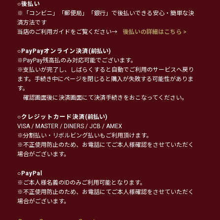
○
後払い
※「コンビニ」「郵便局」「銀行」で後払いできる安心・簡単な決
済方法です
当店のご利用ガイドをご覧ください→
後払いの詳細はこちら >
○
PayPayオンライン決済
(前払い)
※PayPay残高払のみ対応可能でございます。
※支払いが完了し、しばらくすると自動でご利用のサービスへ戻り
ます。手続き中にページを閉じると購入が失敗する可能性がありま
す。
確認画面後に決済画面にて決済手続きをおこなってください。
○
クレジットカード決済
(前払い)
VISA / MASTER / DINERS / JCB / AMEX
※分割払い・リボルビング払いもご利用頂けます。
※不正使用防止のため、お電話にてご本人様確認をさせていただく
場合がございます。
○
PayPal
※ご本人様名義のIDのみご利用可能となります。
※不正使用防止のため、お電話にてご本人様確認をさせていただく
場合がございます。