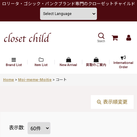
ロリータ・ゴシック・パンクブランド専門のクローゼットチャイルド
Search
International
Brand List
Item List
New Arrival
買取のご案内
Order
Home
>
Moi-meme-Moitie
>
コート
表示順変更
表示数
: