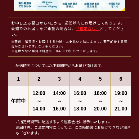
お申し込み翌日から4日から1週間以内にお届けしております。
最短でのお届けをご希望の場合は、
「指定なし」
としてくださ
い。
※天候・諸事情・お届けする地域・お支払い方法によって、若干前後する場
合がございます。ご了承ください。
※在庫がない場合は別途メールにてお知らせいたします。
配送時間については以下時間帯からお選び頂けます。
1
2
3
4
5
6
12:00
14:00
16:00
18:00
19:00
午前中
～
～
～
～
～
14:00
16:00
18:00
20:00
21:00
ご指定時間帯に配送するよう運搬会社に指示いたします。
お届け先、ご注文内容によっては、この時間帯にお届けできない場合
もございます。