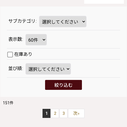
サブカテゴリ
:
表示数
:
在庫あり
並び順
:
絞り込む
151
件
1
2
3
次
»