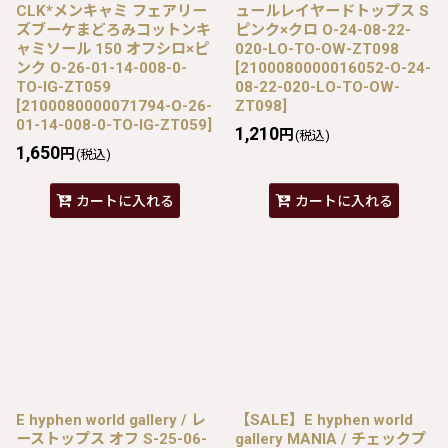
CLK*メンキャミ フェアリー
ュールレイヤードトップス S
ズブーケまどろみコットンキ
ピンク×クロ O-24-08-22-
ャミソール 150 オフシロ×ピ
020-LO-TO-OW-ZT098
ンク O-26-01-14-008-0-
[
2100080000016052-O-24-
TO-IG-ZT059
08-22-020-LO-TO-OW-
[
2100080000071794-O-26-
ZT098
]
01-14-008-0-TO-IG-ZT059
]
1,210
円
(税込)
1,650
円
(税込)
カートに入れる
カートに入れる
E hyphen world gallery / レ
【SALE】E hyphen world
ーストップス オフ S-25-06-
gallery MANIA / チェックプ