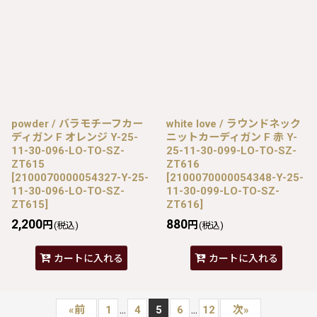
powder / バラモチーフカー
white love / ラウンドネック
ディガン F オレンジ Y-25-
ニットカーディガン F 赤 Y-
11-30-096-LO-TO-SZ-
25-11-30-099-LO-TO-SZ-
ZT615
ZT616
[
2100070000054327-Y-25-
[
2100070000054348-Y-25-
11-30-096-LO-TO-SZ-
11-30-099-LO-TO-SZ-
ZT615
]
ZT616
]
2,200
880
円
円
(税込)
(税込)
カートに入れる
カートに入れる
...
...
«
前
1
4
5
6
12
次
»