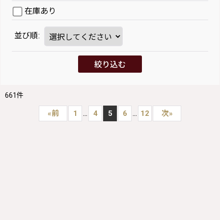
在庫あり
並び順
:
絞り込む
661
件
...
...
«
前
1
4
5
6
12
次
»