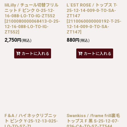
lilLilly / チュール切替フリル
L`EST ROSE / トップス T-
ニット F ピンク O-25-12-
25-12-14-009-0-TO-SA-
16-088-LO-TO-IG-ZT552
ZT147
[
2100080000068413-O-25-
[
2110060000000192-T-25-
12-16-088-LO-TO-IG-
12-14-009-0-TO-SA-
ZT552
]
ZT147
]
2,750
880
円
円
(税込)
(税込)
カートに入れる
カートに入れる
F＆A / ハイネックリブニッ
Swankiss / /frame frill裏毛
ト ピンク Y-25-12-13-025-
トップス F 黒 S-25-12-07-
LO-TO-SZ-ZI
036-CA-TO-SZ-ZT544