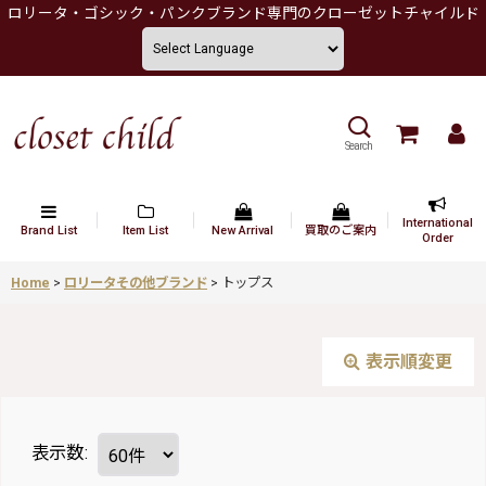
ロリータ・ゴシック・パンクブランド専門のクローゼットチャイルド
Search
International
Brand List
Item List
New Arrival
買取のご案内
Order
Home
>
ロリータその他ブランド
>
トップス
表示順変更
表示数
: