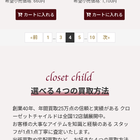
希望小売価格
:
660
希望小売価格
:
1,100
円
円
カートに入れる
カートに入れる
...
...
«
前
1
3
4
5
10
次
»
​選べる４つの買取方法
創業40年、年間買取25万点の信頼と実績がある クロ
ーゼットチャイルドは全国12店舗展開中。
お客様の大事なアイテムを知識と経験のある スタッ
フが1点1点丁寧に査定いたします。
出張買取や宅配買取など、 お好きな４つの買取方法