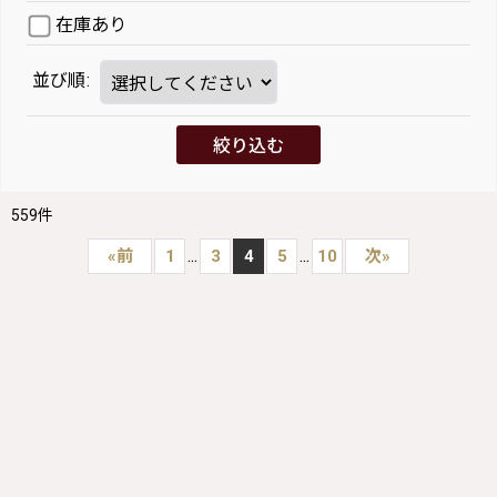
在庫あり
並び順
:
絞り込む
559
件
...
...
«
前
1
3
4
5
10
次
»