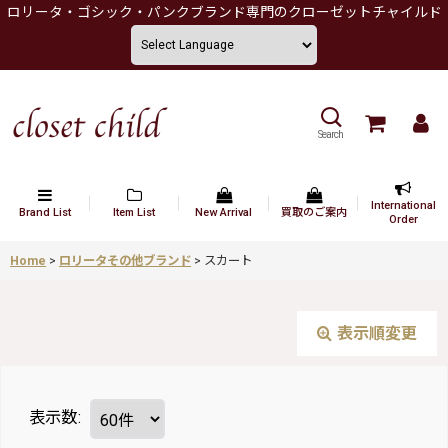
ロリータ・ゴシック・パンクブランド専門のクローゼットチャイルド
Search
International
Brand List
Item List
New Arrival
買取のご案内
Order
Home
>
ロリータその他ブランド
>
スカート
表示順変更
表示数
: