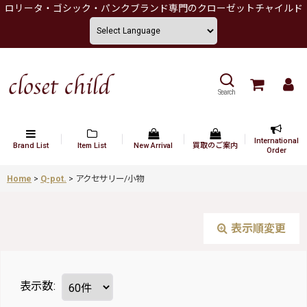
ロリータ・ゴシック・パンクブランド専門のクローゼットチャイルド
Search
International
Brand List
Item List
New Arrival
買取のご案内
Order
Home
>
Q-pot.
>
アクセサリー/小物
表示順変更
表示数
: