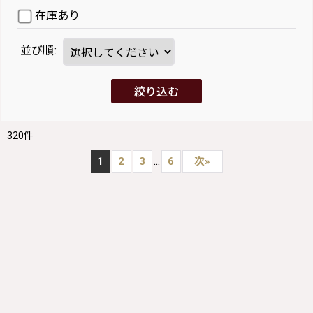
在庫あり
並び順
:
絞り込む
320
件
...
1
2
3
6
次
»