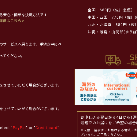
全国
660円（佐川急便）
る安心・簡単な決済方法です
中国・四国
770円（佐川
詳細はこちら >
九州・北海道
880円（佐
沖縄・離島・山間部(ゆうぱ
のサービスへ戻ります。手続き中にペ
。
ってください。
。
をさせていただく場合がございます。
をさせていただく場合がございます。
お申し込み翌日から4日から1
最短でのお届けをご希望の場合
elect "
PayPal
" or "
Credit card
".
※天候・諸事情・お届けする地域・
ざいます。ご了承ください。