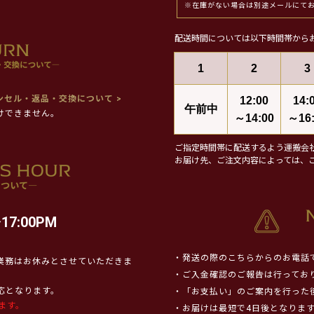
※在庫がない場合は別途メールにて
配送時間については以下時間帯から
1
2
3
ンセル・返品・交換について >
12:00
14:
午前中
けできません。
～14:00
～16:
ご指定時間帯に配送するよう運搬会
お届け先、ご注文内容によっては、
17:00PM
・発送の際のこちらからのお電話
業務はお休みとさせていただきま
・ご入金確認のご報告は行ってお
対応となります。
・「お支払い」のご案内を行った
ます。
・お届けは最短で4日後となりま