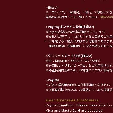
○
後払い
※「コンビニ」「郵便局」「銀行」で後払いでき
当店のご利用ガイドをご覧ください→
後払いの
○
PayPayオンライン決済
(前払い)
※PayPay残高払のみ対応可能でございます。
※支払いが完了し、しばらくすると自動でご利用
ージを閉じると購入が失敗する可能性があります
確認画面後に決済画面にて決済手続きをおこな
○
クレジットカード決済
(前払い)
VISA / MASTER / DINERS / JCB / AMEX
※分割払い・リボルビング払いもご利用頂けます
※不正使用防止のため、お電話にてご本人様確認
○
PayPal
※ご本人様名義のIDのみご利用可能となります。
※不正使用防止のため、お電話にてご本人様確認
Dear Overseas Customers
Payment method : Please make sure to s
Visa and MasterCard are accepted.