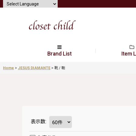
Brand List
Item L
Home
>
JESUS DIAMANTE
>
靴 / 鞄
表示数
: