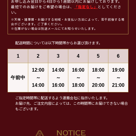
お申し込み翌日から4日から1週間以内にお届けしております。
最短でのお届けをご希望の場合は、
「指定なし」
としてくださ
い。
※天候・諸事情・お届けする地域・お支払い方法によって、若干前後する場
合がございます。ご了承ください。
※在庫がない場合は別途メールにてお知らせいたします。
配送時間については以下時間帯からお選び頂けます。
1
2
3
4
5
6
12:00
14:00
16:00
18:00
19:00
午前中
～
～
～
～
～
14:00
16:00
18:00
20:00
21:00
ご指定時間帯に配送するよう運搬会社に指示いたします。
お届け先、ご注文内容によっては、この時間帯にお届けできない場合
もございます。