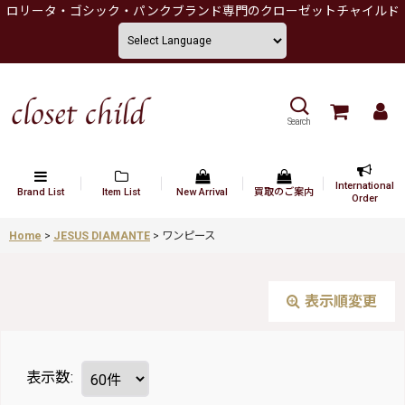
ロリータ・ゴシック・パンクブランド専門のクローゼットチャイルド
Search
International
Brand List
Item List
New Arrival
買取のご案内
Order
Home
>
JESUS DIAMANTE
>
ワンピース
表示順変更
表示数
: