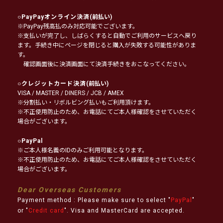
○
PayPayオンライン決済
(前払い)
※PayPay残高払のみ対応可能でございます。
※支払いが完了し、しばらくすると自動でご利用のサービスへ戻り
ます。手続き中にページを閉じると購入が失敗する可能性がありま
す。
確認画面後に決済画面にて決済手続きをおこなってください。
○
クレジットカード決済
(前払い)
VISA / MASTER / DINERS / JCB / AMEX
※分割払い・リボルビング払いもご利用頂けます。
※不正使用防止のため、お電話にてご本人様確認をさせていただく
場合がございます。
○
PayPal
※ご本人様名義のIDのみご利用可能となります。
※不正使用防止のため、お電話にてご本人様確認をさせていただく
場合がございます。
Dear Overseas Customers
Payment method : Please make sure to select "
PayPal
"
or "
Credit card
". Visa and MasterCard are accepted.