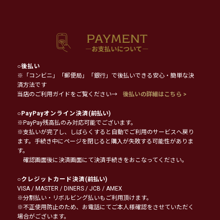
○
後払い
※「コンビニ」「郵便局」「銀行」で後払いできる安心・簡単な決
済方法です
当店のご利用ガイドをご覧ください→
後払いの詳細はこちら >
○
PayPayオンライン決済
(前払い)
※PayPay残高払のみ対応可能でございます。
※支払いが完了し、しばらくすると自動でご利用のサービスへ戻り
ます。手続き中にページを閉じると購入が失敗する可能性がありま
す。
確認画面後に決済画面にて決済手続きをおこなってください。
○
クレジットカード決済
(前払い)
VISA / MASTER / DINERS / JCB / AMEX
※分割払い・リボルビング払いもご利用頂けます。
※不正使用防止のため、お電話にてご本人様確認をさせていただく
場合がございます。