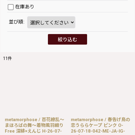
在庫あり
並び順
:
絞り込む
11
件
metamorphose / 百花繚乱〜
metamorphose / 春告げ鳥の
まほろばの舞〜着物風羽織り
恋うららケープ ピンク O-
Free 深緋×えんじ H-26-07-
26-07-18-042-ME-JA-IG-