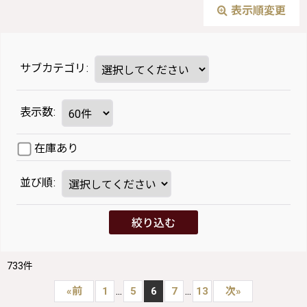
表示順変更
サブカテゴリ
:
表示数
:
在庫あり
並び順
:
絞り込む
733
件
...
...
«
前
1
5
6
7
13
次
»