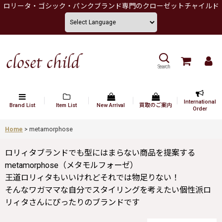
ロリータ・ゴシック・パンクブランド専門のクローゼットチャイルド
Search
International
Brand List
Item List
New Arrival
買取のご案内
Order
Home
>
metamorphose
ロリィタブランドでも型にはまらない商品を提案する
metamorphose（メタモルフォーゼ）
王道ロリィタもいいけれどそれでは物足りない！
そんなワガママな自分でスタイリングを考えたい個性派ロ
リィタさんにぴったりのブランドです