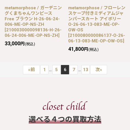
metamorphose / ガーデニン
metamorphose / フローレン
グくまちゃんワンピース
スケープ付きミディアムジャ
Free ブラウン H-26-06-24-
ンパースカート アイボリー
006-ME-OP-NS-ZH
O-26-06-13-083-ME-OP-
[
2100030000098136-H-26-
OW-OS
06-24-006-ME-OP-NS-ZH
]
[
2100080000086137-O-26-
06-13-083-ME-OP-OW-OS
]
33,000
円
(税込)
41,800
円
(税込)
...
...
«
前
1
5
6
7
13
次
»
​選べる４つの買取方法