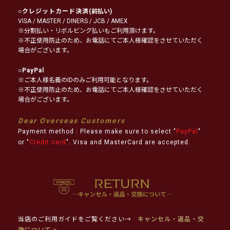
○
クレジットカード決済
(前払い)
VISA / MASTER / DINERS / JCB / AMEX
※分割払い・リボルビング払いもご利用頂けます。
※不正使用防止のため、お電話にてご本人様確認をさせていただく
場合がございます。
○
PayPal
※ご本人様名義のIDのみご利用可能となります。
※不正使用防止のため、お電話にてご本人様確認をさせていただく
場合がございます。
Dear Overseas Customers
Payment method : Please make sure to select "
PayPal
"
or "
Credit card
". Visa and MasterCard are accepted.
当店のご利用ガイドをご覧ください→
キャンセル・返品・交
換について >