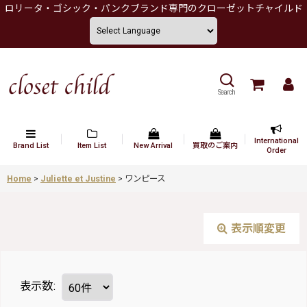
ロリータ・ゴシック・パンクブランド専門のクローゼットチャイルド
Search
International
Brand List
Item List
New Arrival
買取のご案内
Order
Home
>
Juliette et Justine
>
ワンピース
表示順変更
表示数
: