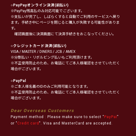
○
PayPayオンライン決済
(前払い)
※PayPay残高払のみ対応可能でございます。
※支払いが完了し、しばらくすると自動でご利用のサービスへ戻り
ます。手続き中にページを閉じると購入が失敗する可能性がありま
す。
確認画面後に決済画面にて決済手続きをおこなってください。
○
クレジットカード決済
(前払い)
VISA / MASTER / DINERS / JCB / AMEX
※分割払い・リボルビング払いもご利用頂けます。
※不正使用防止のため、お電話にてご本人様確認をさせていただく
場合がございます。
○
PayPal
※ご本人様名義のIDのみご利用可能となります。
※不正使用防止のため、お電話にてご本人様確認をさせていただく
場合がございます。
Dear Overseas Customers
Payment method : Please make sure to select "
PayPal
"
or "
Credit card
". Visa and MasterCard are accepted.