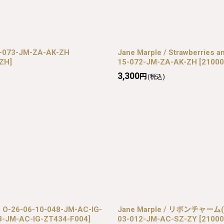
073-JM-ZA-AK-ZH
Jane Marple / Strawberries
-ZH
]
15-072-JM-ZA-AK-ZH
[
21000
3,300
円
(税込)
26-06-10-048-JM-AC-IG-
Jane Marple / リボンチャー
8-JM-AC-IG-ZT434-F004
]
03-012-JM-AC-SZ-ZY
[
21000