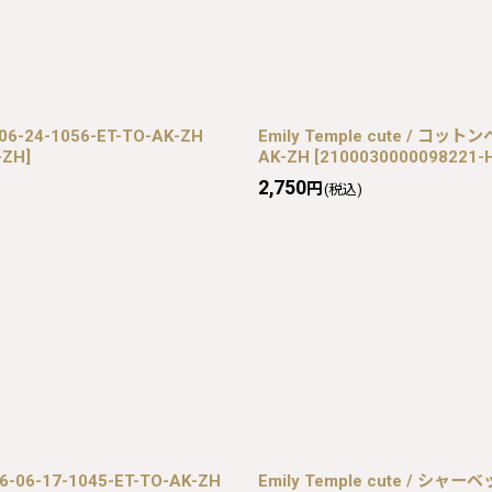
6-24-1056-ET-TO-AK-ZH
Emily Temple cute / コッ
-ZH
]
AK-ZH
[
2100030000098221-H
2,750
円
(税込)
06-17-1045-ET-TO-AK-ZH
Emily Temple cute / シャ