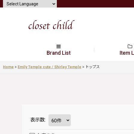
Brand List
Item L
Home
>
Emily Temple cute / Shirley Temple
>
トップス
表示数
: