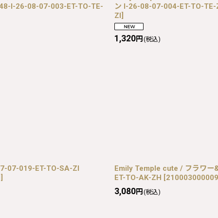
8-I-26-08-07-003-ET-TO-TE-
ン I-26-08-07-004-ET-TO-TE-
ZI
]
1,320
円
(税込)
-07-019-ET-TO-SA-ZI
Emily Temple cute / フ
I
]
ET-TO-AK-ZH
[
210003000009
3,080
円
(税込)