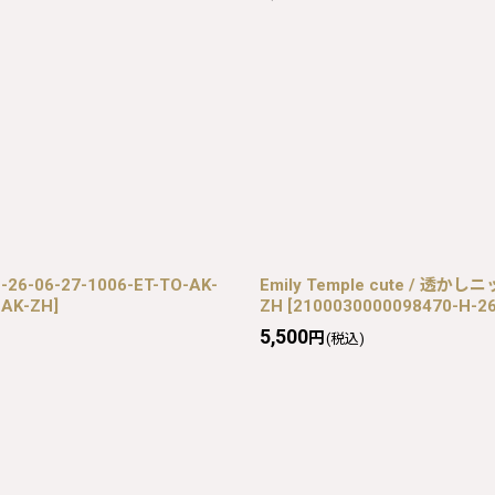
6-06-27-1006-ET-TO-AK-
Emily Temple cute / 透かし
-AK-ZH
]
ZH
[
2100030000098470-H-26
5,500
円
(税込)