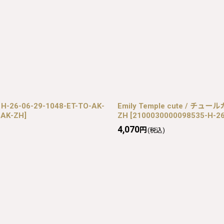
26-06-29-1048-ET-TO-AK-
Emily Temple cute / チュー
-AK-ZH
]
ZH
[
2100030000098535-H-26
4,070
円
(税込)