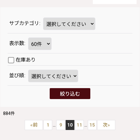
サブカテゴリ
:
表示数
:
在庫あり
並び順
:
絞り込む
884
件
...
...
«
前
1
9
10
11
15
次
»