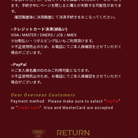
ます。手続き中にページを閉じると購入が失敗する可能性がありま
す。
確認画面後に決済画面にて決済手続きをおこなってください。
○
クレジットカード決済
(前払い)
VISA / MASTER / DINERS / JCB / AMEX
※分割払い・リボルビング払いもご利用頂けます。
※不正使用防止のため、お電話にてご本人様確認をさせていただく
場合がございます。
○
PayPal
※ご本人様名義のIDのみご利用可能となります。
※不正使用防止のため、お電話にてご本人様確認をさせていただく
場合がございます。
Dear Overseas Customers
Payment method : Please make sure to select "
PayPal
"
or "
Credit card
". Visa and MasterCard are accepted.