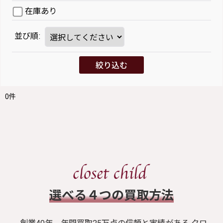
在庫あり
並び順
:
絞り込む
0
件
​選べる４つの買取方法